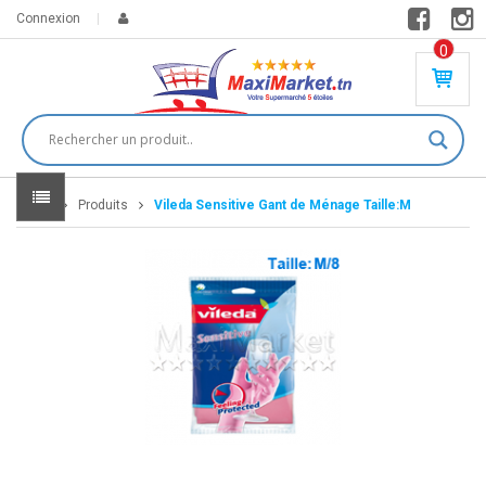
Connexion
0
PR
O
DU
IT(
S)
-
Home
Produits
Vileda Sensitive Gant de Ménage Taille:M
0
,
00
0
DT