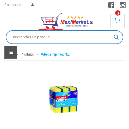
Connexion
0
PR
O
DU
IT(
S)
-
Home
Produits
Vileda Tip Top 3x.
0
,
00
0
DT