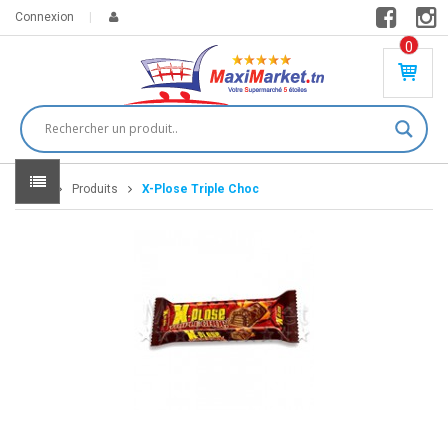
Connexion
0
PR
O
DU
IT(
S)
-
Home
Produits
X-Plose Triple Choc
0
,
00
0
DT