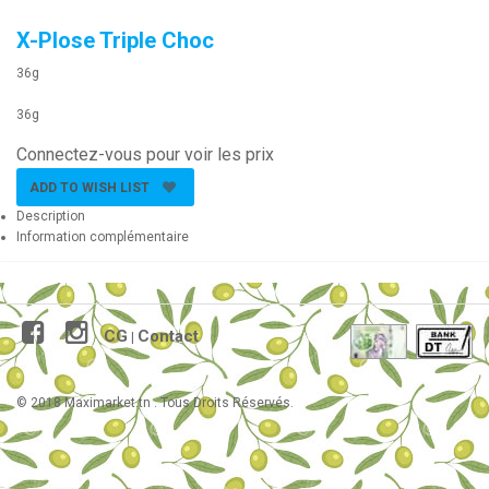
X-Plose Triple Choc
36g
36g
Connectez-vous pour voir les prix
ADD TO WISH LIST
Description
Information complémentaire
CG
Contact
|
© 2018 Maximarket.tn . Tous Droits Réservés.