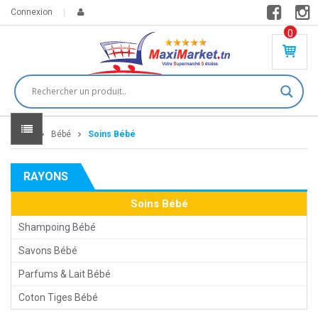
Connexion
0
PR
O
DU
IT(
S)
-
Home
Bébé
Soins Bébé
0
,
00
0
RAYONS
DT
Soins Bébé
Shampoing Bébé
Savons Bébé
Parfums & Lait Bébé
Coton Tiges Bébé