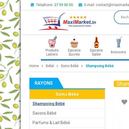
Telephone:
27 59 00 55
E-mail:
contact@maximarke
Produits
Epicerie
Epicerie
Boissons
Laitiers
Sucrée
Salée
Home
Bébé
Soins Bébé
Shampoing Bébé
RAYONS
Sham
Soins Bébé
Shampoing Bébé
Savons Bébé
Parfums & Lait Bébé