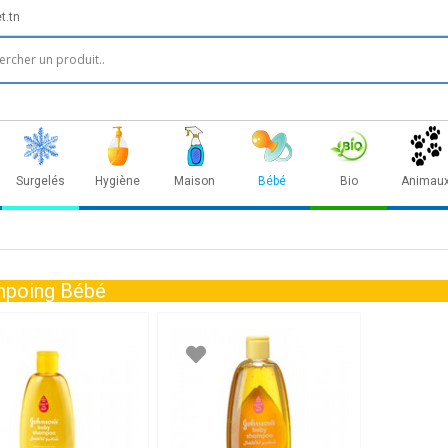
t.tn
Surgelés
Hygiène
Maison
Bébé
Bio
Animau
poing Bébé