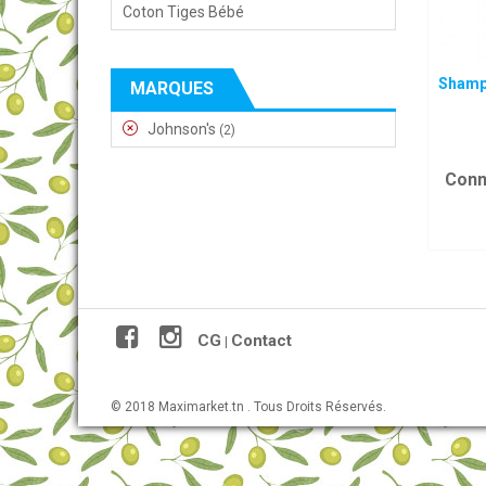
Coton Tiges Bébé
Shamp
MARQUES
Johnson's
(2)
Conn
CG
Contact
|
© 2018 Maximarket.tn . Tous Droits Réservés.