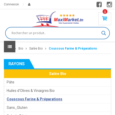
Connexion
0
PR
O
DU
IT(
S)
-
Home
Bio
Salée Bio
Couscous Farine & Préparations
0
,
00
0
RAYONS
DT
Salée Bio
Pâte
Huiles d’Olives & Vinaigres Bio
Couscous Farine & Préparations
Sans_Gluten