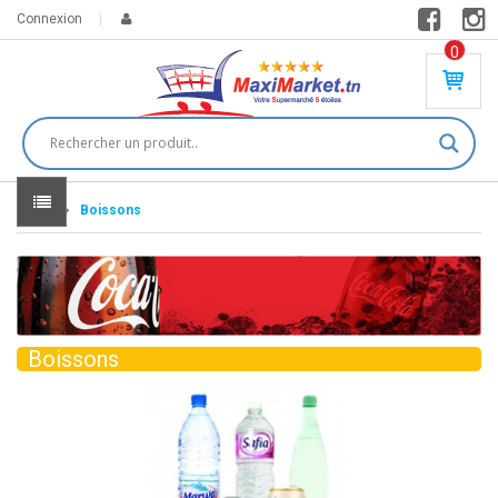
Connexion
0
PR
O
DU
IT(
S)
-
Home
Boissons
0
,
00
0
DT
Boissons