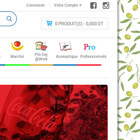
Connexion
Votre Compte
0
PRODUIT(S) - 0
,000 DT
P’tit Dej
x
Marché
Bureautique
Professionnels
@Work