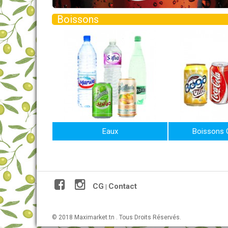
Boissons
Eaux
Boissons 
CG
Contact
|
© 2018 Maximarket.tn . Tous Droits Réservés.