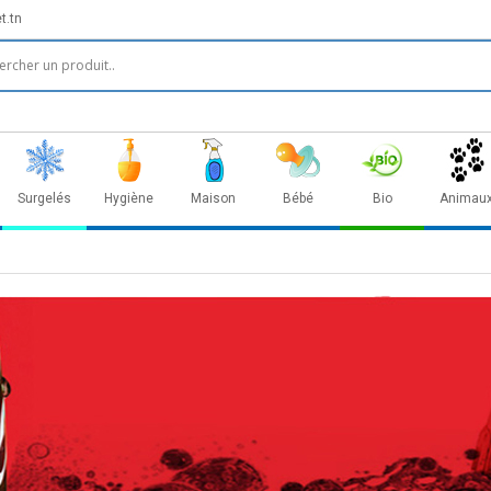
t.tn
Surgelés
Hygiène
Maison
Bébé
Bio
Animau