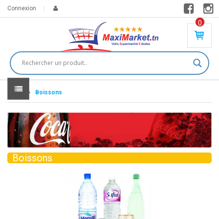
Connexion
0
PR
O
DU
IT(
S)
-
Home
Boissons
0
,
00
0
DT
Boissons