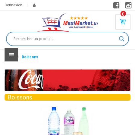
Connexion
0
PR
O
DU
IT(
S)
-
Home
Boissons
0
,
00
0
DT
Boissons