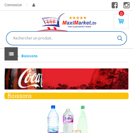
Connexion
0
PR
O
DU
IT(
S)
-
Home
Boissons
0
,
00
0
DT
Boissons