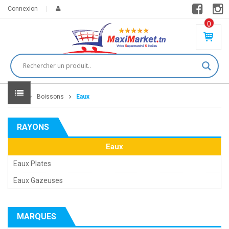
Connexion
0
PR
O
DU
IT(
S)
-
Home
Boissons
Eaux
0
,
00
0
RAYONS
DT
Eaux
Eaux Plates
Eaux Gazeuses
MARQUES