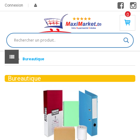
Connexion
0
PR
O
DU
IT(
S)
-
Home
Bureautique
0
,
00
0
Bureautique
DT