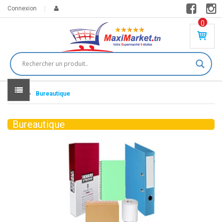
Connexion
0
PR
O
DU
IT(
S)
-
Home
Bureautique
0
,
00
0
Bureautique
DT