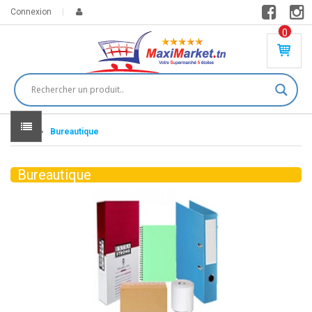
Connexion
0
PR
O
DU
IT(
S)
-
Home
Bureautique
0
,
00
0
Bureautique
DT