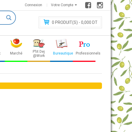
Connexion
Votre Compte
0
PRODUIT(S) - 0
,000 DT
P’tit Dej
x
Marché
Bureautique
Professionnels
@Work