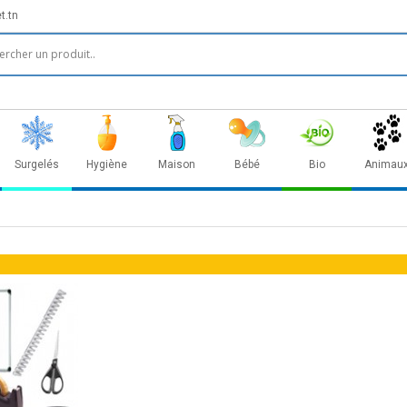
t.tn
Surgelés
Hygiène
Maison
Bébé
Bio
Animau