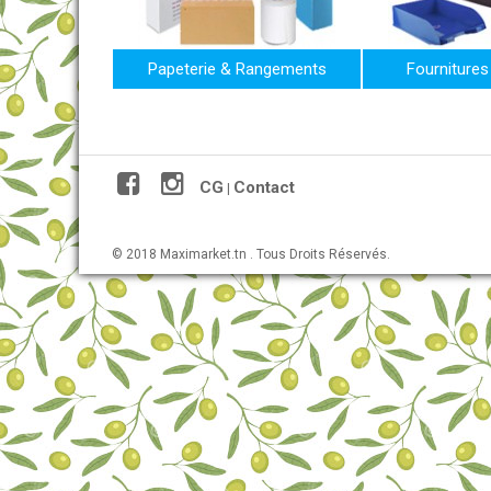
Papeterie & Rangements
Fournitures
CG
Contact
|
© 2018 Maximarket.tn . Tous Droits Réservés.