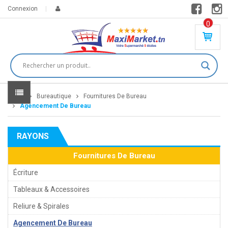
Connexion
0
PR
O
DU
IT(
S)
-
Home
Bureautique
Fournitures De Bureau
0
,
Agencement De Bureau
00
0
RAYONS
DT
Fournitures De Bureau
Écriture
Tableaux & Accessoires
Reliure & Spirales
Agencement De Bureau