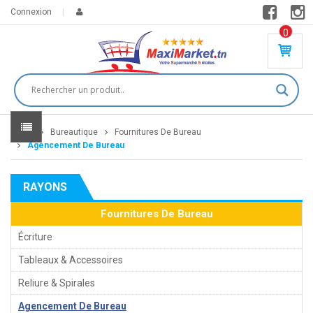
Connexion
0
PR
O
DU
IT(
S)
-
Home
Bureautique
Fournitures De Bureau
0
,
Agencement De Bureau
00
0
RAYONS
DT
Fournitures De Bureau
Écriture
Tableaux & Accessoires
Reliure & Spirales
Agencement De Bureau