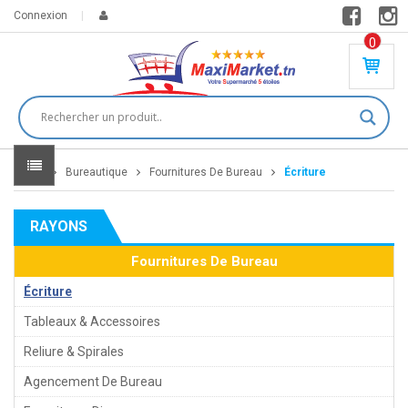
Connexion
0
PR
O
DU
IT(
S)
-
Home
Bureautique
Fournitures De Bureau
Écriture
0
,
00
0
RAYONS
DT
Fournitures De Bureau
Écriture
Tableaux & Accessoires
Reliure & Spirales
Agencement De Bureau