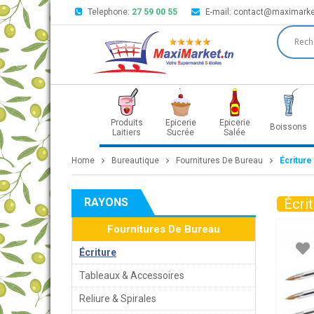
Telephone:
27 59 00 55
E-mail:
contact@maximarke
Produits
Epicerie
Epicerie
Boissons
Laitiers
Sucrée
Salée
Home
Bureautique
Fournitures De Bureau
Écriture
RAYONS
Écri
Fournitures De Bureau
Écriture
Tableaux & Accessoires
Reliure & Spirales