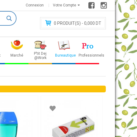
Connexion
Votre Compte
0
PRODUIT(S) - 0
,000 DT
P’tit Dej
x
Marché
Bureautique
Professionnels
@Work