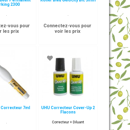
queur Permanent
Roller Bleu Gelocity Bic 5mm
rking 2300
.
.
ez-vous pour
Connectez-vous pour
r les prix
voir les prix
o Correcteur 7ml
UHU Correcteur Cover-Up 2
Flacons
.
Correcteur + Diluant