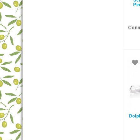
Sc
Pe
Conn
Dolph