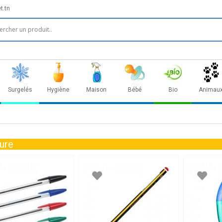
t.tn
Surgelés
Hygiène
Maison
Bébé
Bio
Animau
ture