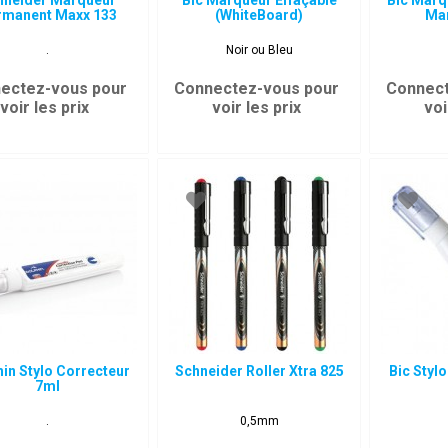
hneider Marqueur
Bic Marqueur Effaçable
Bic Mar
rmanent Maxx 133
(WhiteBoard)
Ma
.
Noir ou Bleu
ectez-vous pour
Connectez-vous pour
Connect
voir les prix
voir les prix
voi
in Stylo Correcteur
Schneider Roller Xtra 825
Bic Styl
7ml
.
0,5mm