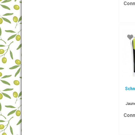
Conn
Schn
Jaune
Conn