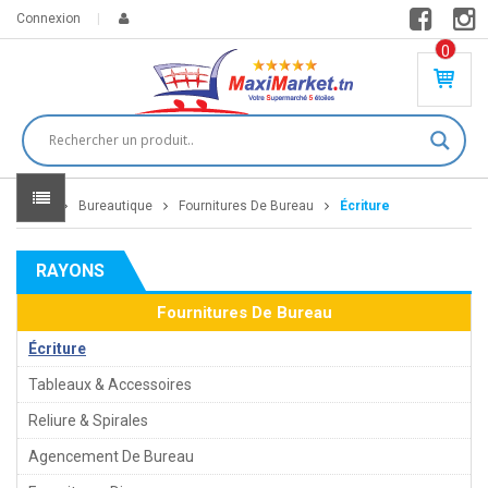
Connexion
0
PR
O
DU
IT(
S)
-
Home
Bureautique
Fournitures De Bureau
Écriture
0
,
00
0
RAYONS
DT
Fournitures De Bureau
Écriture
Tableaux & Accessoires
Reliure & Spirales
Agencement De Bureau