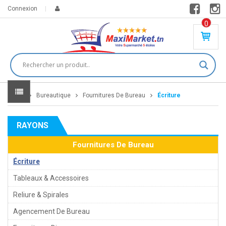
Connexion
0
PR
O
DU
IT(
S)
-
Home
Bureautique
Fournitures De Bureau
Écriture
0
,
00
0
RAYONS
DT
Fournitures De Bureau
Écriture
Tableaux & Accessoires
Reliure & Spirales
Agencement De Bureau