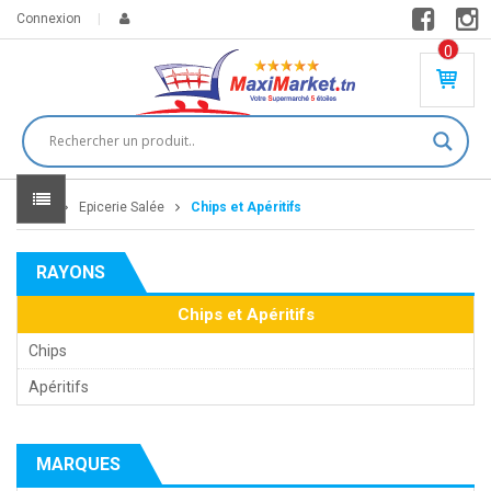
Connexion
0
PR
O
DU
IT(
S)
-
Home
Epicerie Salée
Chips et Apéritifs
0
,
00
0
RAYONS
DT
Chips et Apéritifs
Chips
Apéritifs
MARQUES