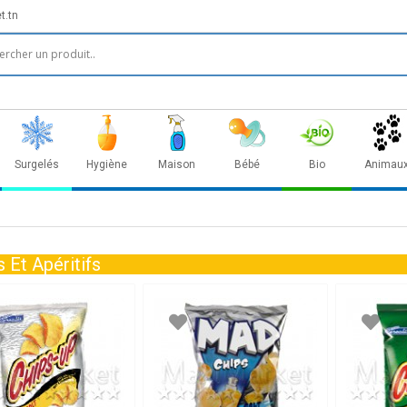
t.tn
Surgelés
Hygiène
Maison
Bébé
Bio
Animau
 Et Apéritifs