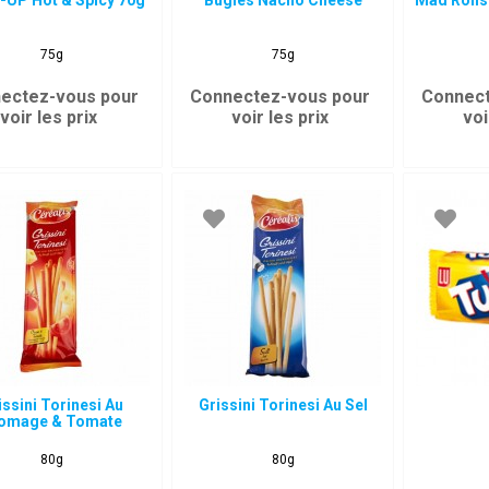
-UP Hot & Spicy 70g
Bugles Nacho Cheese
Mad Roll
75g
75g
ectez-vous pour
Connectez-vous pour
Connect
voir les prix
voir les prix
voi
issini Torinesi Au
Grissini Torinesi Au Sel
omage & Tomate
80g
80g