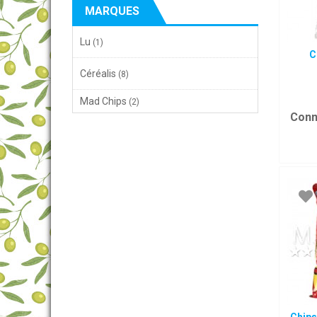
MARQUES
Lu
(1)
C
Céréalis
(8)
Mad Chips
(2)
Conn