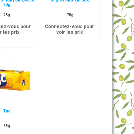
s Smoky Barbecue
Bugles Smokin BBQ
70g
75g
75g
ez-vous pour
Connectez-vous pour
r les prix
voir les prix
Tuc
65g