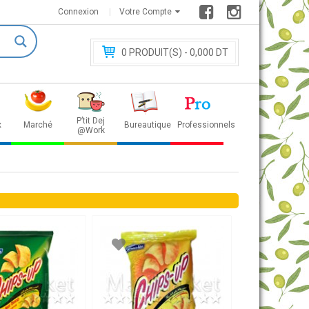
Connexion
Votre Compte
0
PRODUIT(S) - 0
,000 DT
P’tit Dej
x
Marché
Bureautique
Professionnels
@Work