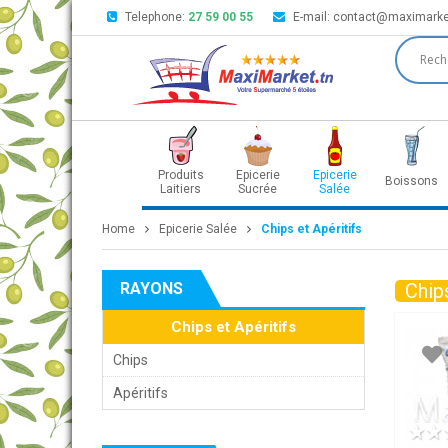
Telephone:
27 59 00 55
E-mail:
contact@maximarke
Produits
Epicerie
Epicerie
Boissons
Laitiers
Sucrée
Salée
Home
Epicerie Salée
Chips et Apéritifs
RAYONS
Chips
Chips et Apéritifs
Chips
Apéritifs