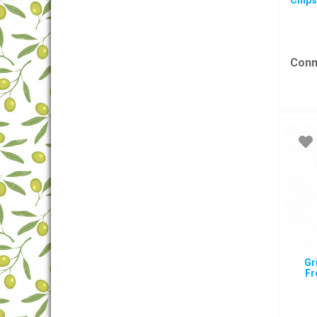
Chips
Conn
Gr
Fr