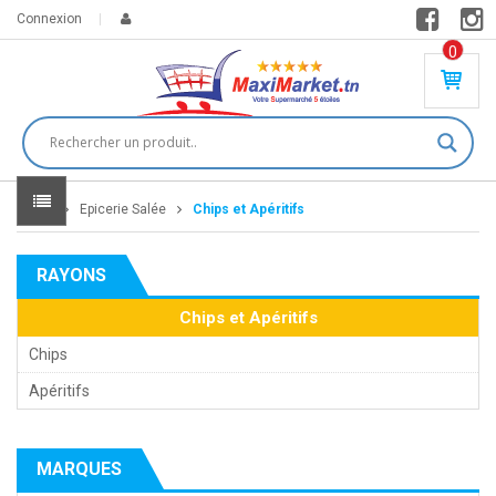
Connexion
0
PR
O
DU
IT(
S)
-
Home
Epicerie Salée
Chips et Apéritifs
0
,
00
0
RAYONS
DT
Chips et Apéritifs
Chips
Apéritifs
MARQUES