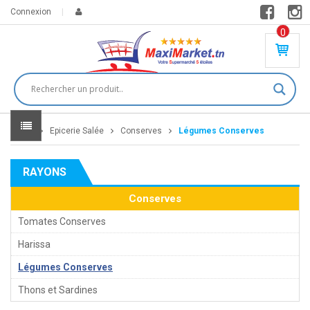
Connexion
0
PR
O
DU
IT(
S)
-
Home
Epicerie Salée
Conserves
Légumes Conserves
0
,
00
0
RAYONS
DT
Conserves
Tomates Conserves
Harissa
Légumes Conserves
Thons et Sardines