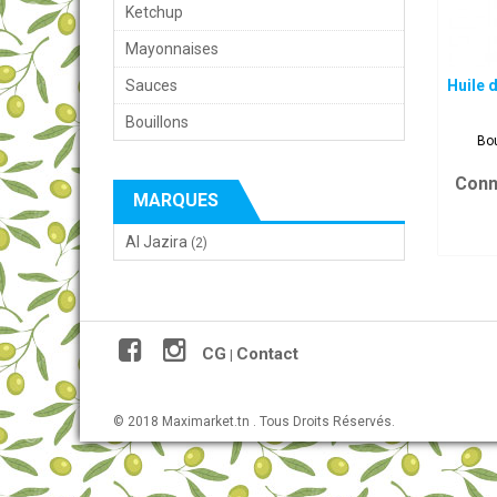
Ketchup
Mayonnaises
Sauces
Huile d
Bouillons
Bou
Conn
MARQUES
Al Jazira
(2)
CG
Contact
|
© 2018 Maximarket.tn . Tous Droits Réservés.