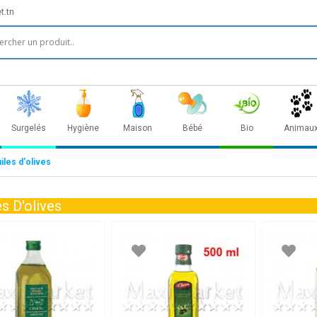
t.tn
Surgelés
Hygiène
Maison
Bébé
Bio
Animau
iles d'olives
s D'olives