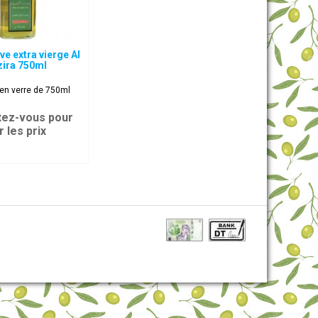
ive extra vierge Al
zira 750ml
 en verre de 750ml
ez-vous pour
r les prix