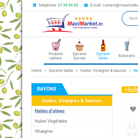
Telephone:
27 59 00 55
E-mail:
contact@maximarke
Produits
Epicerie
Epicerie
Boissons
Laitiers
Sucrée
Salée
Home
Epicerie Salée
Huiles, Vinaigres & Sauces
Hu
RAYONS
Huile
Huiles, Vinaigres & Sauces
Huiles d’olives
Huiles Végétales
Vinaigres