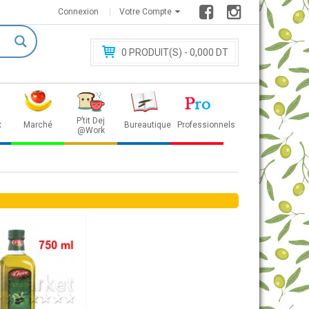
Connexion
Votre Compte
0
PRODUIT(S) - 0
,000 DT
P’tit Dej
x
Marché
Bureautique
Professionnels
@Work