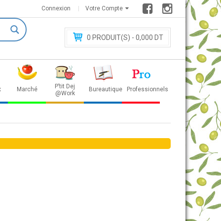
Connexion
Votre Compte
0
PRODUIT(S) - 0
,000 DT
P’tit Dej
x
Marché
Bureautique
Professionnels
@Work