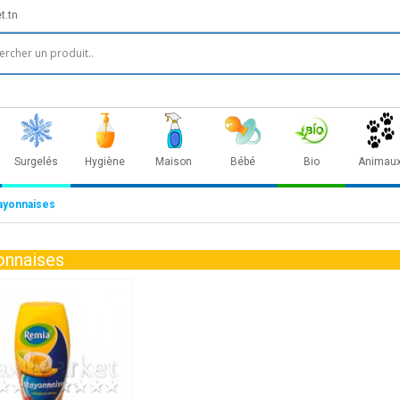
t.tn
Surgelés
Hygiène
Maison
Bébé
Bio
Animau
yonnaises
nnaises