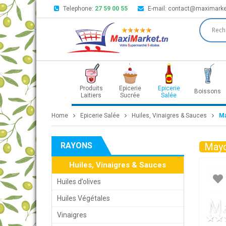
Telephone:
27 59 00 55
E-mail:
contact@maximarke
Produits
Epicerie
Epicerie
Boissons
Laitiers
Sucrée
Salée
Home
Epicerie Salée
Huiles, Vinaigres & Sauces
Ma
RAYONS
Mayo
Huiles, Vinaigres & Sauces
Huiles d’olives
Huiles Végétales
Vinaigres