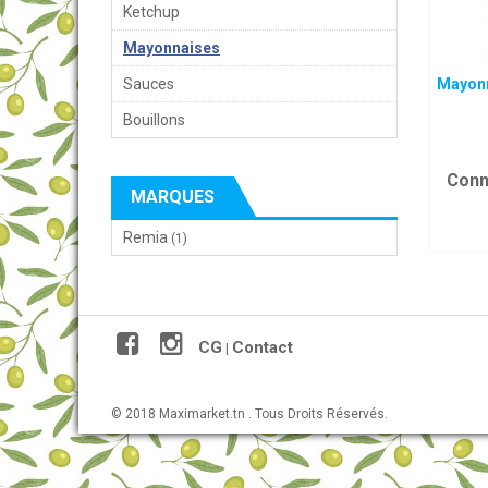
Ketchup
Mayonnaises
Sauces
Mayonn
Bouillons
Conn
MARQUES
Remia
(1)
CG
Contact
|
© 2018 Maximarket.tn . Tous Droits Réservés.