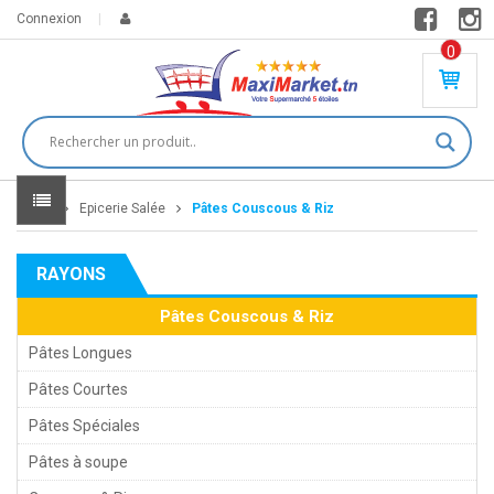
Connexion
0
PR
O
DU
IT(
S)
-
Home
Epicerie Salée
Pâtes Couscous & Riz
0
,
00
0
RAYONS
DT
Pâtes Couscous & Riz
Pâtes Longues
Pâtes Courtes
Pâtes Spéciales
Pâtes à soupe