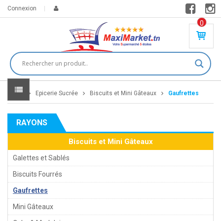
Connexion
0
PR
O
DU
IT(
S)
-
Home
Epicerie Sucrée
Biscuits et Mini Gâteaux
Gaufrettes
0
,
00
0
RAYONS
DT
Biscuits et Mini Gâteaux
Galettes et Sablés
Biscuits Fourrés
Gaufrettes
Mini Gâteaux