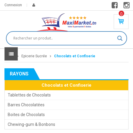
Connexion
0
PR
O
DU
IT(
S)
-
Home
Epicerie Sucrée
Chocolats et Confiserie
0
,
00
0
RAYONS
DT
Chocolats et Confiserie
Tablettes de Chocolats
Barres Chocolatées
Boites de Chocolats
Chewing-gum & Bonbons