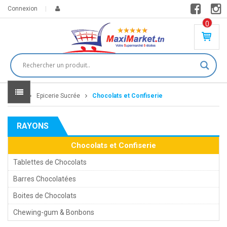
Connexion
0
PR
O
DU
IT(
S)
-
Home
Epicerie Sucrée
Chocolats et Confiserie
0
,
00
0
RAYONS
DT
Chocolats et Confiserie
Tablettes de Chocolats
Barres Chocolatées
Boites de Chocolats
Chewing-gum & Bonbons