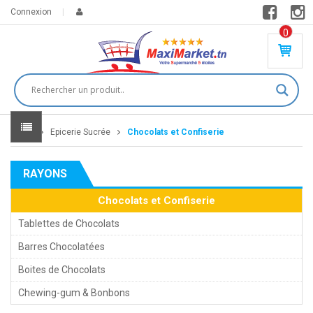
Connexion
0
PR
O
DU
IT(
S)
-
Home
Epicerie Sucrée
Chocolats et Confiserie
0
,
00
0
RAYONS
DT
Chocolats et Confiserie
Tablettes de Chocolats
Barres Chocolatées
Boites de Chocolats
Chewing-gum & Bonbons