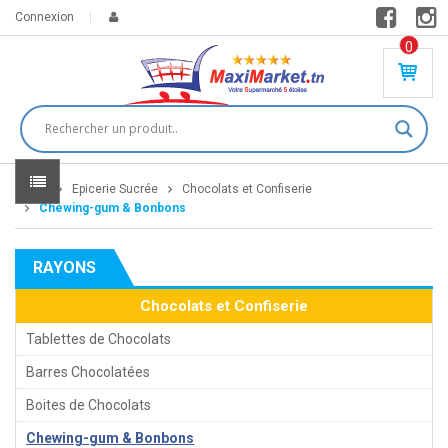
Connexion
0
PR
O
DU
IT(
S)
-
Home
Epicerie Sucrée
Chocolats et Confiserie
0
,
Chewing-gum & Bonbons
00
0
RAYONS
DT
Chocolats et Confiserie
Tablettes de Chocolats
Barres Chocolatées
Boites de Chocolats
Chewing-gum & Bonbons