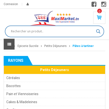
Connexion
0
PR
O
DU
IT(
S)
-
Home
Epicerie Sucrée
Petits Déjeuners
Pâtes à tartiner
0
,
00
0
RAYONS
DT
Petits Déjeuners
Céréales
Biscottes
Pain et Viennoiseries
Cakes & Madeleines