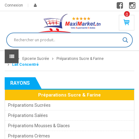
Connexion
0
PR
O
DU
IT(
S)
-
Home
Epicerie Sucrée
Préparations Sucre & Farine
0
,
Lait Concentré
00
0
RAYONS
DT
Préparations Sucre & Farine
Préparations Sucrées
Préparations Salées
Préparations Mousses & Glaces
Préparations Crèmes