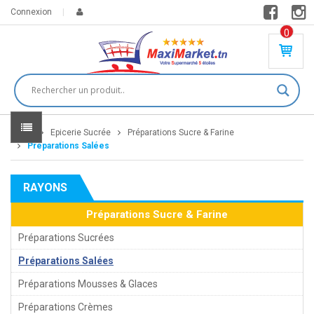
Connexion
0
PR
O
DU
IT(
S)
-
Home
Epicerie Sucrée
Préparations Sucre & Farine
0
,
Préparations Salées
00
0
RAYONS
DT
Préparations Sucre & Farine
Préparations Sucrées
Préparations Salées
Préparations Mousses & Glaces
Préparations Crèmes