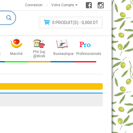
Connexion
Votre Compte
0
PRODUIT(S) - 0
,000 DT
P’tit Dej
x
Marché
Bureautique
Professionnels
@Work