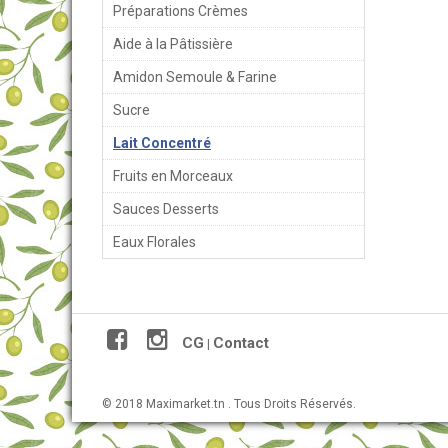
Préparations Crèmes
Aide à la Pâtissière
Amidon Semoule & Farine
Sucre
Lait Concentré
Fruits en Morceaux
Sauces Desserts
Eaux Florales
CG
Contact
|
© 2018 Maximarket.tn . Tous Droits Réservés.