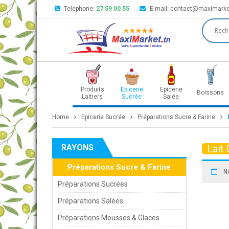
Telephone:
27 59 00 55
E-mail:
contact@maximarke
Produits
Epicerie
Epicerie
Boissons
Laitiers
Sucrée
Salée
Home
Epicerie Sucrée
Préparations Sucre & Farine
RAYONS
Lait
Préparations Sucre & Farine
N
Préparations Sucrées
Préparations Salées
Préparations Mousses & Glaces