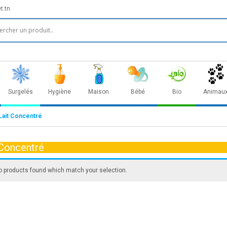
t.tn
Surgelés
Hygiène
Maison
Bébé
Bio
Animau
Lait Concentré
 Concentré
o products found which match your selection.