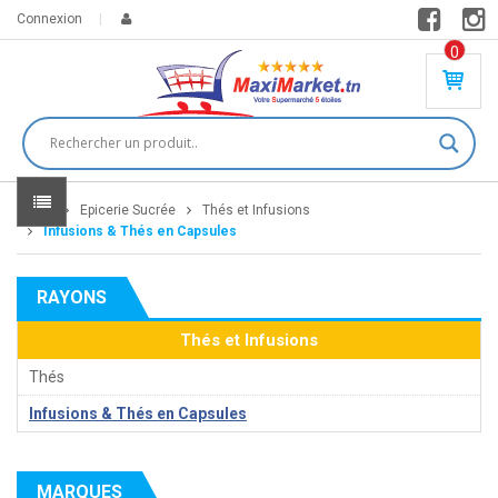
Connexion
0
PR
O
DU
IT(
S)
-
Home
Epicerie Sucrée
Thés et Infusions
0
,
Infusions & Thés en Capsules
00
0
RAYONS
DT
Thés et Infusions
Thés
Infusions & Thés en Capsules
MARQUES