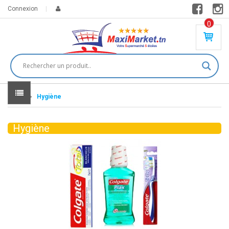
Connexion
0
PR
O
DU
IT(
S)
-
Home
Hygiène
0
,
00
0
Hygiène
DT