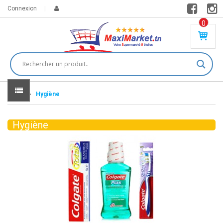
Connexion
0
PR
O
DU
IT(
S)
-
Home
Hygiène
0
,
00
0
Hygiène
DT