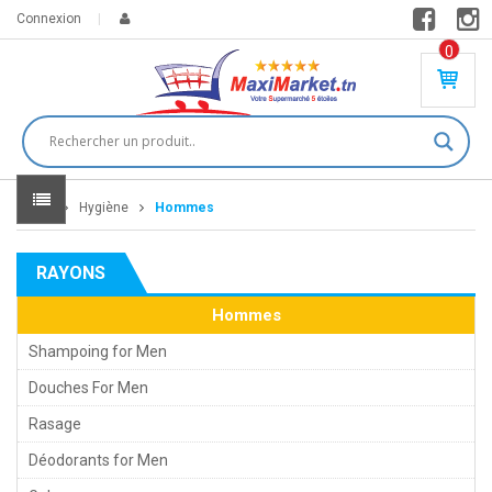
Connexion
0
PR
O
DU
IT(
S)
-
Home
Hygiène
Hommes
0
,
00
0
RAYONS
DT
Hommes
Shampoing for Men
Douches For Men
Rasage
Déodorants for Men