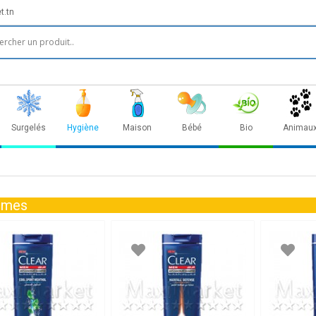
t.tn
Surgelés
Hygiène
Maison
Bébé
Bio
Animau
mes