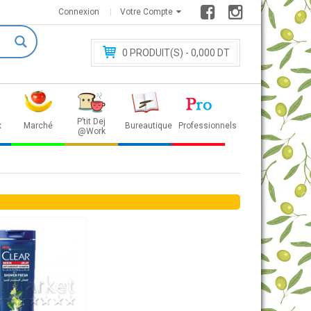
Connexion
Votre Compte
0
PRODUIT(S) - 0
,000 DT
P’tit Dej
x
Marché
Bureautique
Professionnels
@Work