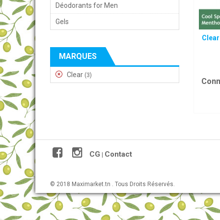
Déodorants for Men
Gels
Clear
MARQUES
Clear
(3)
Conn
CG
Contact
|
© 2018 Maximarket.tn . Tous Droits Réservés.