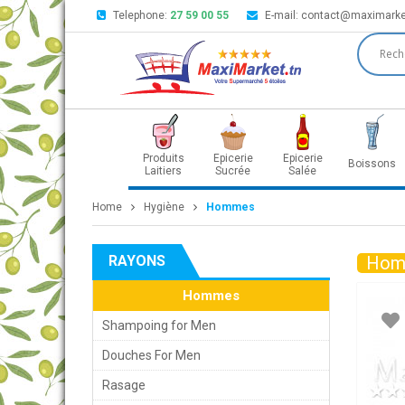
Telephone:
27 59 00 55
E-mail:
contact@maximarke
Produits
Epicerie
Epicerie
Boissons
Laitiers
Sucrée
Salée
Home
Hygiène
Hommes
RAYONS
Hom
Hommes
Shampoing for Men
Douches For Men
Rasage