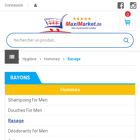
Connexion
0
PR
O
DU
IT(
S)
-
Home
Hygiène
Hommes
Rasage
0
,
00
0
RAYONS
DT
Hommes
Shampoing for Men
Douches For Men
Rasage
Déodorants for Men