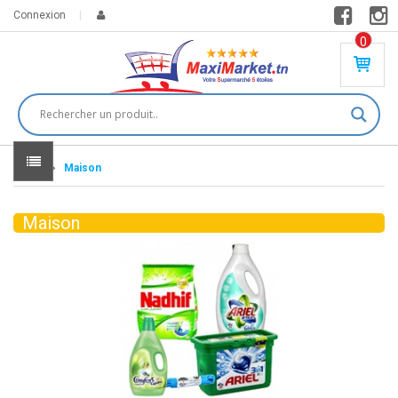
Connexion
0
PR
O
DU
IT(
S)
-
Home
Maison
0
,
00
0
Maison
DT