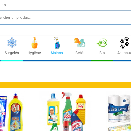
t.tn
Surgelés
Hygiène
Maison
Bébé
Bio
Animau