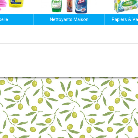
elle
Nettoyants Maison
Papiers & Va