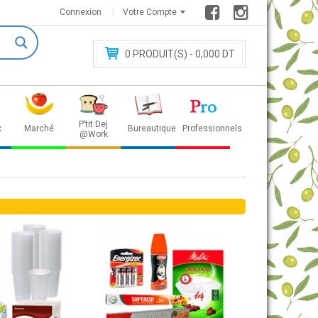
Connexion
Votre Compte
0
PRODUIT(S) - 0
,000 DT
P’tit Dej
x
Marché
Bureautique
Professionnels
@Work