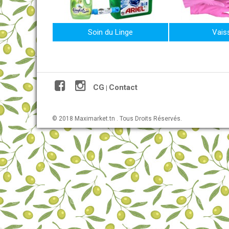
Soin du Linge
Vaiss
CG
Contact
|
© 2018 Maximarket.tn . Tous Droits Réservés.