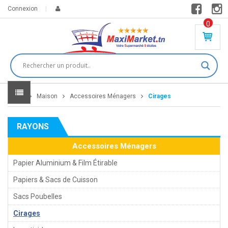
Connexion
0
PR
O
DU
IT(
S)
-
Home
Maison
Accessoires Ménagers
Cirages
0
,
00
0
RAYONS
DT
Accessoires Ménagers
Papier Aluminium & Film Étirable
Papiers & Sacs de Cuisson
Sacs Poubelles
Cirages