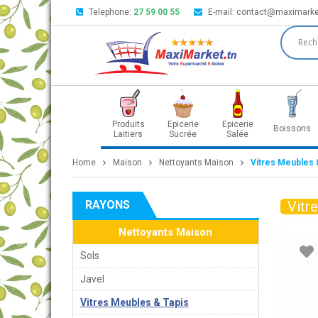
Telephone:
27 59 00 55
E-mail:
contact@maximarke
Produits
Epicerie
Epicerie
Boissons
Laitiers
Sucrée
Salée
Home
Maison
Nettoyants Maison
Vitres Meubles 
RAYONS
Vitr
Nettoyants Maison
Sols
Javel
Vitres Meubles & Tapis