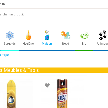
t.tn
Surgelés
Hygiène
Maison
Bébé
Bio
Animau
& Tapis
es Meubles & Tapis