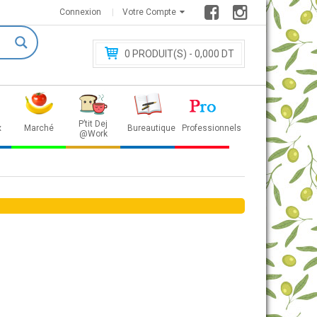
Connexion
Votre Compte
0
PRODUIT(S) - 0
,000 DT
P’tit Dej
x
Marché
Bureautique
Professionnels
@Work