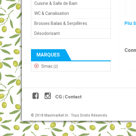
Cuisine & Salle de Bain
WC & Canalisation
Brosses Balais & Serpillères
Pliz 
Désodorisant
Conn
MARQUES
Smac
(2)
CG
Contact
|
© 2018 Maximarket.tn . Tous Droits Réservés.