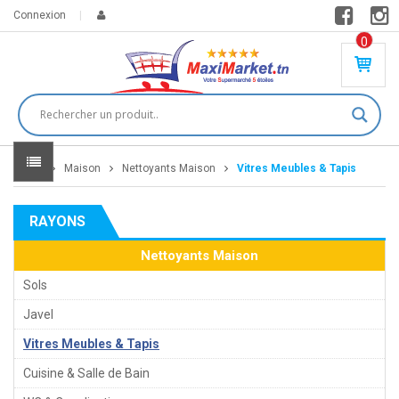
Connexion
0
PR
O
DU
IT(
S)
-
Home
Maison
Nettoyants Maison
Vitres Meubles & Tapis
0
,
00
0
RAYONS
DT
Nettoyants Maison
Sols
Javel
Vitres Meubles & Tapis
Cuisine & Salle de Bain