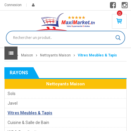
Connexion
0
PR
O
DU
IT(
S)
-
Home
Maison
Nettoyants Maison
Vitres Meubles & Tapis
0
,
00
0
RAYONS
DT
Nettoyants Maison
Sols
Javel
Vitres Meubles & Tapis
Cuisine & Salle de Bain